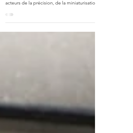
microtechniques, Micronora réunit des
acteurs de la précision, de la miniaturisation,
des micro-nanotechnologies et des
technologies de production. Nous avons
imaginé quatre personas de visiteurs de
Micronora 2026 pour vous aider en tant
qu’exposant à mieux préparer votre
présence sur le salon. Comprendre les
visiteurs pour mieux exposer Les visiteurs
viennent de secteurs très variés : médical,
luxe, aéronautique, spatial, défense, énergie,
a