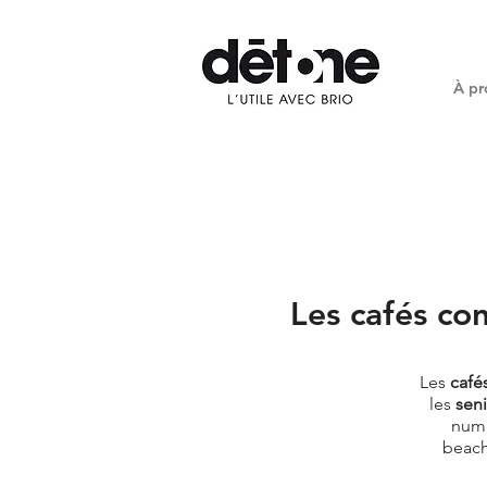
À pr
Les cafés co
Les
café
les
seni
numé
beach