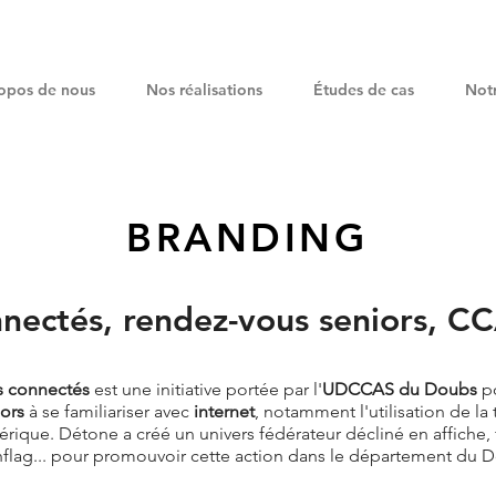
opos de nous
Nos réalisations
Études de cas
Notr
BRANDING
nnectés, rendez-vous seniors, 
s connectés
est une initiative portée par l'
UDCCAS du Doubs
po
ors
à se familiariser avec
internet
, notamment l'utilisation de la 
rique. Détone a créé un univers fédérateur décliné en affiche, f
flag... pour promouvoir cette action dans le département du 