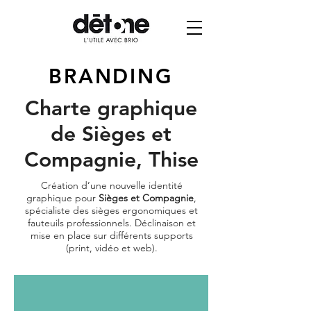
BRANDING
Charte graphique
de Sièges et
Compagnie
, Thise
Création d’une nouvelle identité
graphique pour
Sièges et Compagnie
,
spécialiste des sièges ergonomiques et
fauteuils professionnels.
Déclinaison et
mise en place sur différents supports
(print, vidéo et web).