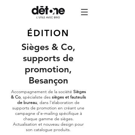
ÉDITION
Sièges & Co,
supports de
promotion,
Besançon
Accompagnement de la société
Sièges
& Co
, spécialiste des
sièges et fauteuils
de bureau
, dans l'élaboration de
supports de promotion en créant une
campagne d'e-mailing spécifique à
chaque gamme de sièges.
Actualisation et nouveau design pour
son catalogue produits.