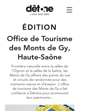
ÉDITION
Office de Tourisme
des Monts de Gy,
Haute-Saône
Frontière naturelle entre la vallée de
l’Ognon et la vallée de la Saône, les
Monts de Gy offrent des points de vue
et circuits de randonnée pour des
moments nature et d'évasion. L'office
de tourisme des Monts de Gy a fait
confiance à Détone pour promouvoir
leur patrimoine...