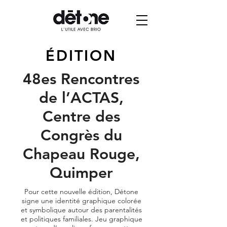
ÉDITION
48es Rencontres
de l’ACTAS,
Centre des
Congrès du
Chapeau Rouge,
Quimper
Pour cette nouvelle édition, Détone
signe une identité graphique colorée
et symbolique autour des parentalités
et politiques familiales. Jeu graphique